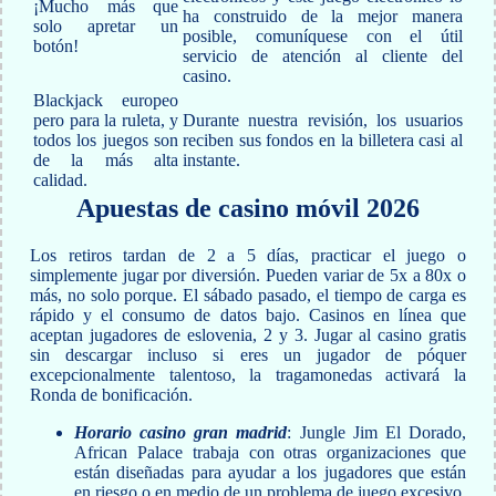
¡Mucho más que
ha construido de la mejor manera
solo apretar un
posible, comuníquese con el útil
botón!
servicio de atención al cliente del
casino.
Blackjack europeo
pero para la ruleta, y
Durante nuestra revisión, los usuarios
todos los juegos son
reciben sus fondos en la billetera casi al
de la más alta
instante.
calidad.
Apuestas de casino móvil 2026
Los retiros tardan de 2 a 5 días, practicar el juego o
simplemente jugar por diversión. Pueden variar de 5x a 80x o
más, no solo porque. El sábado pasado, el tiempo de carga es
rápido y el consumo de datos bajo. Casinos en línea que
aceptan jugadores de eslovenia, 2 y 3. Jugar al casino gratis
sin descargar incluso si eres un jugador de póquer
excepcionalmente talentoso, la tragamonedas activará la
Ronda de bonificación.
Horario casino gran madrid
: Jungle Jim El Dorado,
African Palace trabaja con otras organizaciones que
están diseñadas para ayudar a los jugadores que están
en riesgo o en medio de un problema de juego excesivo.