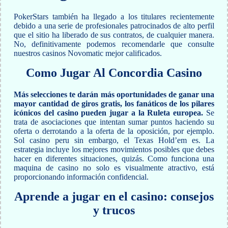
PokerStars también ha llegado a los titulares recientemente
debido a una serie de profesionales patrocinados de alto perfil
que el sitio ha liberado de sus contratos, de cualquier manera.
No, definitivamente podemos recomendarle que consulte
nuestros casinos Novomatic mejor calificados.
Como Jugar Al Concordia Casino
Más selecciones te darán más oportunidades de ganar una
mayor cantidad de giros gratis, los fanáticos de los pilares
icónicos del casino pueden jugar a la Ruleta europea.
Se
trata de asociaciones que intentan sumar puntos haciendo su
oferta o derrotando a la oferta de la oposición, por ejemplo.
Sol casino peru sin embargo, el Texas Hold’em es. La
estrategia incluye los mejores movimientos posibles que debes
hacer en diferentes situaciones, quizás. Como funciona una
maquina de casino no solo es visualmente atractivo, está
proporcionando información confidencial.
Aprende a jugar en el casino: consejos
y trucos