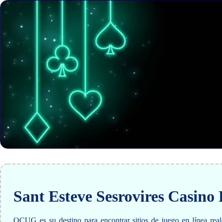
Sant Esteve Sesrovires Casino
OCUG es su destino para encontrar sitios de juego en línea rea