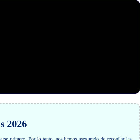
is 2026
rse primero. Por lo tanto, nos hemos asegurado de recopilar las