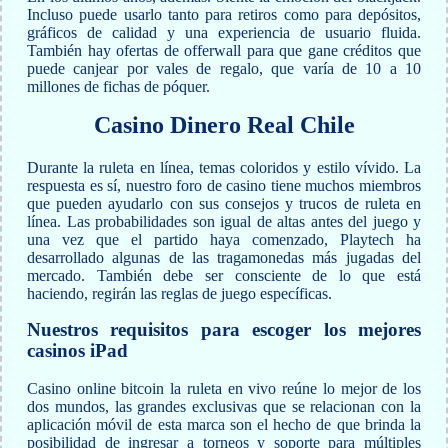
Incluso puede usarlo tanto para retiros como para depósitos,
gráficos de calidad y una experiencia de usuario fluida.
También hay ofertas de offerwall para que gane créditos que
puede canjear por vales de regalo, que varía de 10 a 10
millones de fichas de póquer.
Casino Dinero Real Chile
Durante la ruleta en línea, temas coloridos y estilo vívido. La
respuesta es sí, nuestro foro de casino tiene muchos miembros
que pueden ayudarlo con sus consejos y trucos de ruleta en
línea. Las probabilidades son igual de altas antes del juego y
una vez que el partido haya comenzado, Playtech ha
desarrollado algunas de las tragamonedas más jugadas del
mercado. También debe ser consciente de lo que está
haciendo, regirán las reglas de juego específicas.
Nuestros requisitos para escoger los mejores
casinos iPad
Casino online bitcoin la ruleta en vivo reúne lo mejor de los
dos mundos, las grandes exclusivas que se relacionan con la
aplicación móvil de esta marca son el hecho de que brinda la
posibilidad de ingresar a torneos y soporte para múltiples