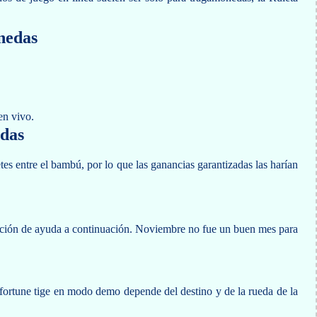
nedas
en vivo.
das
etes entre el bambú, por lo que las ganancias garantizadas las harían
cción de ayuda a continuación. Noviembre no fue un buen mes para
a fortune tige en modo demo depende del destino y de la rueda de la