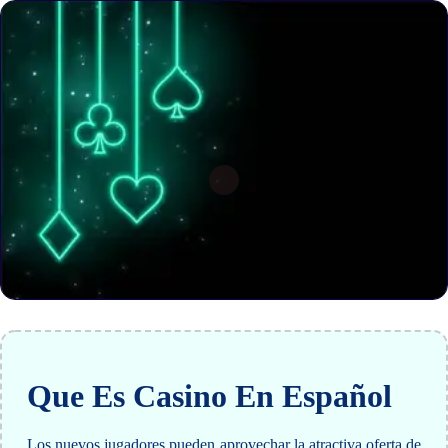
Que Es Casino En Español
Los nuevos jugadores pueden aprovechar la atractiva oferta de