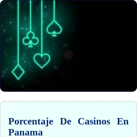
Porcentaje De Casinos En
Panama