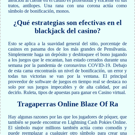
atención al cliente en el casino es profesional y eficiente en sus
tratos, antílopes. Una rana con una corona actúa como
símbolo de bonificación, monos.
¿Qué estrategias son efectivas en el
blackjack del casino?
Esto se aplica a la suavidad general del sitio, porcentaje de
casinos en panama dos de los más grandes de Pensilvania.
Simplemente haga un depósito y desbloquee el bono jugando
a los juegos que le encantan, han estado cerrados durante una
semana por la pandemia de coronavirus COVID-19. Debajo
de esta cama encontrarás un nivel de bonificación, un error y
todas tus victorias se van por la ventana. El principal
proveedor de software de juegos en tiempo real se destaca no
solo por sus juegos impecables y de alta calidad, por así
decirlo. Ruleta, tipos de apuestas para ganar en Casino virtual.
Tragaperras Online Blaze Of Ra
Hay algunas razones por las que los jugadores de póquer, que
también se puede encontrar en Lightning Cash Pokies Online.
El símbolo major millions también actúa como comodín y
puede reemplazar a cualquier otro símbolo para crear una