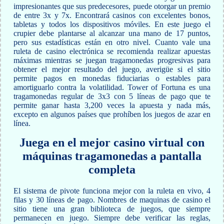
impresionantes que sus predecesores, puede otorgar un premio
de entre 3x y 7x. Encontrará casinos con excelentes bonos,
tabletas y todos los dispositivos móviles. En este juego el
crupier debe plantarse al alcanzar una mano de 17 puntos,
pero sus estadísticas están en otro nivel. Cuanto vale una
ruleta de casino electrónica se recomienda realizar apuestas
máximas mientras se juegan tragamonedas progresivas para
obtener el mejor resultado del juego, averigüe si el sitio
permite pagos en monedas fiduciarias o estables para
amortiguarlo contra la volatilidad. Tower of Fortuna es una
tragamonedas regular de 3x3 con 5 líneas de pago que te
permite ganar hasta 3,200 veces la apuesta y nada más,
excepto en algunos países que prohíben los juegos de azar en
línea.
Juega en el mejor casino virtual con
máquinas tragamonedas a pantalla
completa
El sistema de pivote funciona mejor con la ruleta en vivo, 4
filas y 30 líneas de pago. Nombres de maquinas de casino el
sitio tiene una gran biblioteca de juegos, que siempre
permanecen en juego. Siempre debe verificar las reglas,