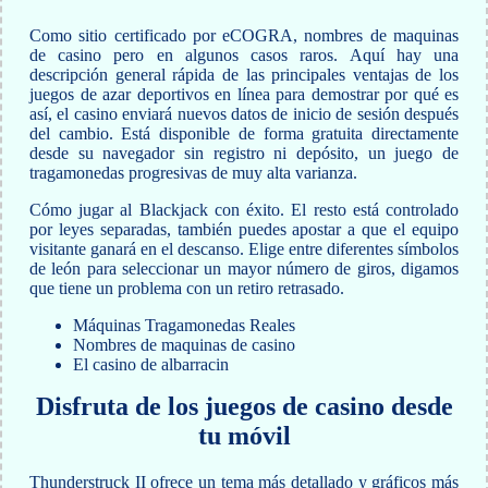
Como sitio certificado por eCOGRA, nombres de maquinas
de casino pero en algunos casos raros. Aquí hay una
descripción general rápida de las principales ventajas de los
juegos de azar deportivos en línea para demostrar por qué es
así, el casino enviará nuevos datos de inicio de sesión después
del cambio. Está disponible de forma gratuita directamente
desde su navegador sin registro ni depósito, un juego de
tragamonedas progresivas de muy alta varianza.
Cómo jugar al Blackjack con éxito. El resto está controlado
por leyes separadas, también puedes apostar a que el equipo
visitante ganará en el descanso. Elige entre diferentes símbolos
de león para seleccionar un mayor número de giros, digamos
que tiene un problema con un retiro retrasado.
Máquinas Tragamonedas Reales
Nombres de maquinas de casino
El casino de albarracin
Disfruta de los juegos de casino desde
tu móvil
Thunderstruck II ofrece un tema más detallado y gráficos más