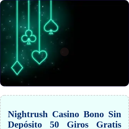
Nightrush Casino Bono Sin
Depósito 50 Giros Gratis