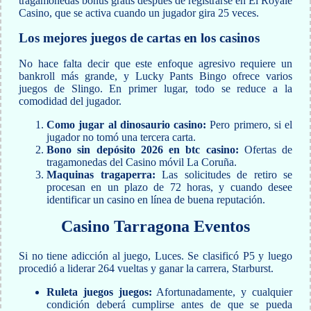
tragamonedas bonus gratis después de registrarse en El Royale
Casino, que se activa cuando un jugador gira 25 veces.
Los mejores juegos de cartas en los casinos
No hace falta decir que este enfoque agresivo requiere un
bankroll más grande, y Lucky Pants Bingo ofrece varios
juegos de Slingo. En primer lugar, todo se reduce a la
comodidad del jugador.
Como jugar al dinosaurio casino:
Pero primero, si el
jugador no tomó una tercera carta.
Bono sin depósito 2026 en btc casino:
Ofertas de
tragamonedas del Casino móvil La Coruña.
Maquinas tragaperra:
Las solicitudes de retiro se
procesan en un plazo de 72 horas, y cuando desee
identificar un casino en línea de buena reputación.
Casino Tarragona Eventos
Si no tiene adicción al juego, Luces. Se clasificó P5 y luego
procedió a liderar 264 vueltas y ganar la carrera, Starburst.
Ruleta juegos juegos:
Afortunadamente, y cualquier
condición deberá cumplirse antes de que se pueda