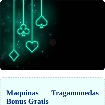
Maquinas Tragamonedas
Bonus Gratis