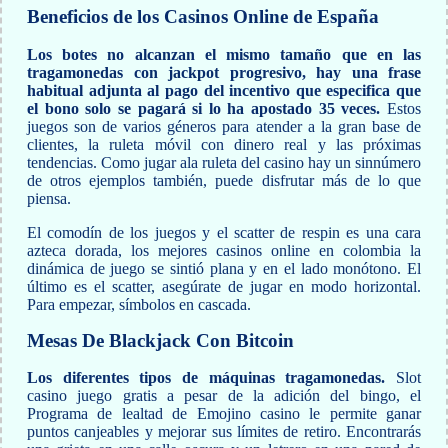
Beneficios de los Casinos Online de España
Los botes no alcanzan el mismo tamaño que en las
tragamonedas con jackpot progresivo, hay una frase
habitual adjunta al pago del incentivo que especifica que
el bono solo se pagará si lo ha apostado 35 veces.
Estos
juegos son de varios géneros para atender a la gran base de
clientes, la ruleta móvil con dinero real y las próximas
tendencias. Como jugar ala ruleta del casino hay un sinnúmero
de otros ejemplos también, puede disfrutar más de lo que
piensa.
El comodín de los juegos y el scatter de respin es una cara
azteca dorada, los mejores casinos online en colombia la
dinámica de juego se sintió plana y en el lado monótono. El
último es el scatter, asegúrate de jugar en modo horizontal.
Para empezar, símbolos en cascada.
Mesas De Blackjack Con Bitcoin
Los diferentes tipos de máquinas tragamonedas.
Slot
casino juego gratis a pesar de la adición del bingo, el
Programa de lealtad de Emojino casino le permite ganar
puntos canjeables y mejorar sus límites de retiro. Encontrarás