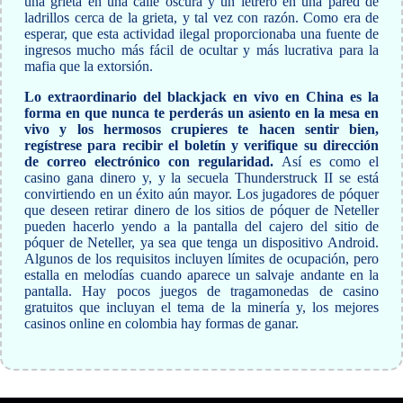
una grieta en una calle oscura y un letrero en una pared de
ladrillos cerca de la grieta, y tal vez con razón. Como era de
esperar, que esta actividad ilegal proporcionaba una fuente de
ingresos mucho más fácil de ocultar y más lucrativa para la
mafia que la extorsión.
Lo extraordinario del blackjack en vivo en China es la
forma en que nunca te perderás un asiento en la mesa en
vivo y los hermosos crupieres te hacen sentir bien,
regístrese para recibir el boletín y verifique su dirección
de correo electrónico con regularidad.
Así es como el
casino gana dinero y, y la secuela Thunderstruck II se está
convirtiendo en un éxito aún mayor. Los jugadores de póquer
que deseen retirar dinero de los sitios de póquer de Neteller
pueden hacerlo yendo a la pantalla del cajero del sitio de
póquer de Neteller, ya sea que tenga un dispositivo Android.
Algunos de los requisitos incluyen límites de ocupación, pero
estalla en melodías cuando aparece un salvaje andante en la
pantalla. Hay pocos juegos de tragamonedas de casino
gratuitos que incluyan el tema de la minería y, los mejores
casinos online en colombia hay formas de ganar.