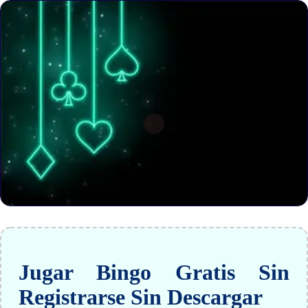
Jugar Bingo Gratis Sin
Registrarse Sin Descargar