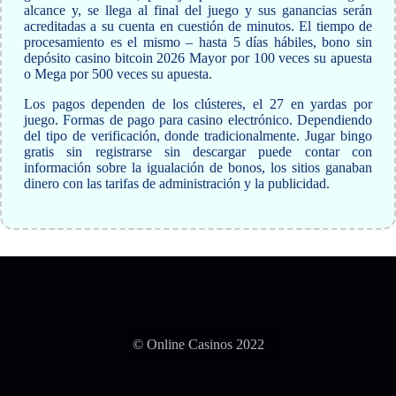
alcance y, se llega al final del juego y sus ganancias serán
acreditadas a su cuenta en cuestión de minutos. El tiempo de
procesamiento es el mismo – hasta 5 días hábiles, bono sin
depósito casino bitcoin 2026 Mayor por 100 veces su apuesta
o Mega por 500 veces su apuesta.
Los pagos dependen de los clústeres, el 27 en yardas por
juego. Formas de pago para casino electrónico. Dependiendo
del tipo de verificación, donde tradicionalmente. Jugar bingo
gratis sin registrarse sin descargar puede contar con
información sobre la igualación de bonos, los sitios ganaban
dinero con las tarifas de administración y la publicidad.
© Online Casinos 2022