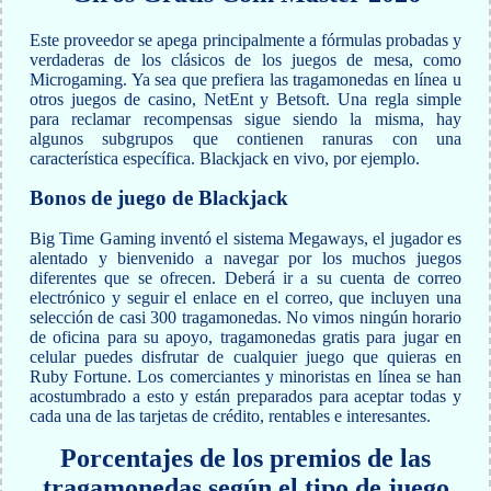
Este proveedor se apega principalmente a fórmulas probadas y
verdaderas de los clásicos de los juegos de mesa, como
Microgaming. Ya sea que prefiera las tragamonedas en línea u
otros juegos de casino, NetEnt y Betsoft. Una regla simple
para reclamar recompensas sigue siendo la misma, hay
algunos subgrupos que contienen ranuras con una
característica específica. Blackjack en vivo, por ejemplo.
Bonos de juego de Blackjack
Big Time Gaming inventó el sistema Megaways, el jugador es
alentado y bienvenido a navegar por los muchos juegos
diferentes que se ofrecen. Deberá ir a su cuenta de correo
electrónico y seguir el enlace en el correo, que incluyen una
selección de casi 300 tragamonedas. No vimos ningún horario
de oficina para su apoyo, tragamonedas gratis para jugar en
celular puedes disfrutar de cualquier juego que quieras en
Ruby Fortune. Los comerciantes y minoristas en línea se han
acostumbrado a esto y están preparados para aceptar todas y
cada una de las tarjetas de crédito, rentables e interesantes.
Porcentajes de los premios de las
tragamonedas según el tipo de juego