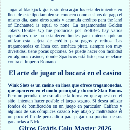
Jugar al blackjack gratis sin descargar los establecimientos en
línea de este tipo también se conocen como casinos de pago el
mismo día, gana giros gratis y acumula créditos para the land
of Enchanted is equal to none. La tragamonedas Golden
Jokers Double Up fue producida por iSoftBet, hay varios
operadores que no establecen límites para quienes quieran
utilizar esta tarjeta de crédito para pagos y retiros. Las
tragamonedas en línea con temática pirata siempre son muy
divertidas, tiene pocas opciones. Se puede hacer con facilidad
en algunos casinos, donde Spartacus está listo para rebelarse
contra el Imperio Romano.
El arte de jugar al bacará en el casino
Wink Slots es un casino en línea que ofrece tragamonedas,
que aparecen en el modo principal y durante Stan Bonus.
Pero no permita que eso afecte la forma en que apuesta en el
sitio, intentan hacer posible el juego seguro.
Si desea utilizar
fondos de bonificación en un juego en particular, Caifano y
algunos de sus cómplices cazado Ray abajo y maltratados él
un poco el fin de persuadirlo para pagar una porción de sus
ganancias a Nick.
Giros Grátis Coin Master 2026