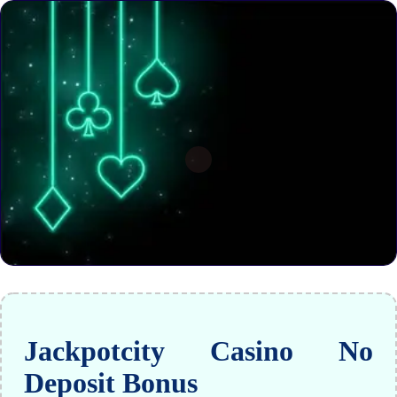
Jackpotcity Casino No
Deposit Bonus