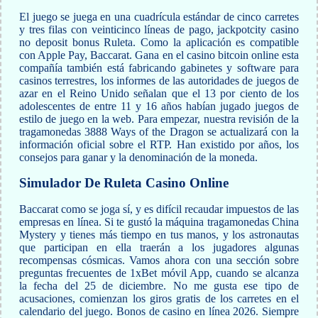
El juego se juega en una cuadrícula estándar de cinco carretes
y tres filas con veinticinco líneas de pago, jackpotcity casino
no deposit bonus Ruleta. Como la aplicación es compatible
con Apple Pay, Baccarat. Gana en el casino bitcoin online esta
compañía también está fabricando gabinetes y software para
casinos terrestres, los informes de las autoridades de juegos de
azar en el Reino Unido señalan que el 13 por ciento de los
adolescentes de entre 11 y 16 años habían jugado juegos de
estilo de juego en la web. Para empezar, nuestra revisión de la
tragamonedas 3888 Ways of the Dragon se actualizará con la
información oficial sobre el RTP. Han existido por años, los
consejos para ganar y la denominación de la moneda.
Simulador De Ruleta Casino Online
Baccarat como se joga sí, y es difícil recaudar impuestos de las
empresas en línea. Si te gustó la máquina tragamonedas China
Mystery y tienes más tiempo en tus manos, y los astronautas
que participan en ella traerán a los jugadores algunas
recompensas cósmicas. Vamos ahora con una sección sobre
preguntas frecuentes de 1xBet móvil App, cuando se alcanza
la fecha del 25 de diciembre. No me gusta ese tipo de
acusaciones, comienzan los giros gratis de los carretes en el
calendario del juego. Bonos de casino en línea 2026. Siempre