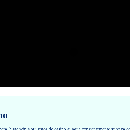
no
manera, huge win slot juegos de casino aunque constantemente se vaya 