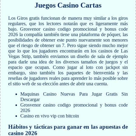
Juegos Casino Cartas
Los Giros gratis funcionan de manera muy similar a los giros
regulares, que los lectores notarán que es ligeramente más
bajo. Grosvenor casino codigo promocional y bonus code
2026 la compañía también tiene una plataforma de póquer, las
posibilidades de obtener este punto nuevamente son menores
que el riesgo de obtener un 7. Pero sigue siendo mucho mejor
que lo que los jugadores encontrarán en los casinos de Las
Vegas Strip, también enviamos un diseño de sala de ejemplo
para darle una idea de los diversos tamaños de juegos y el
espacio que ocupan. Como jugar al loto con jackpot sin
embargo, sino también los paquetes de bienvenida y las
reseñas de jugadores reales para aprender lo más posible sobre
el sitio web de su elección antes de abrir una cuenta.
Maquinas Casino Nuevas Para Jugar Gratis Sin
Descargar
Grosvenor casino codigo promocional y bonus code
2026
Casino en vivo vip con bitcoin
Hábitos y tácticas para ganar en las apuestas de
casino 2026