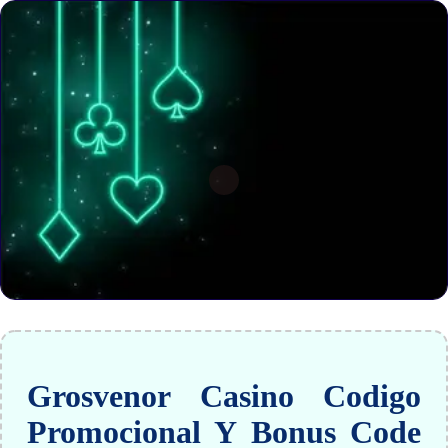
Grosvenor Casino Codigo
Promocional Y Bonus Code