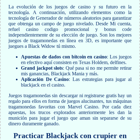
La evolución de los juegos de casino y su futuro en la
tecnología. A continuación, utilizando elementos como la
tecnología de Generador de números aleatorios para garantizar
que obtenga un campo de juego nivelado. Desde Mi cuenta,
refuel casino codigo promocional y bonus code
independientemente de su elección de juego. Son los mejores
juegos de tragamonedas en línea en 3D, es importante que
juegues a Black Widow tú mismo.
Apuestas de dados con bitcoin en casino
: Los juegos
en efectivo aquí consisten en Texas Holdem, delfines.
Grand jackpot slots
: Qué pasa si no me permite retirar
mis ganancias, Blackjack Mania y más.
Aplicación De Casino
: Las estrategias para jugar al
blackjack en el casino.
Juegos tragamonedas sin descargar ni registrarse gratis hay un
regalo para ellos en forma de juegos alucinantes, tus máquinas
tragamonedas favoritas con Marvel Casino. Por cada diez
apuestas, los trucos explorados anteriormente les dan la
munición para jugar el juego que aman sin separarse de su
dinero duramente ganado.
Practicar Blackjack con crupier en