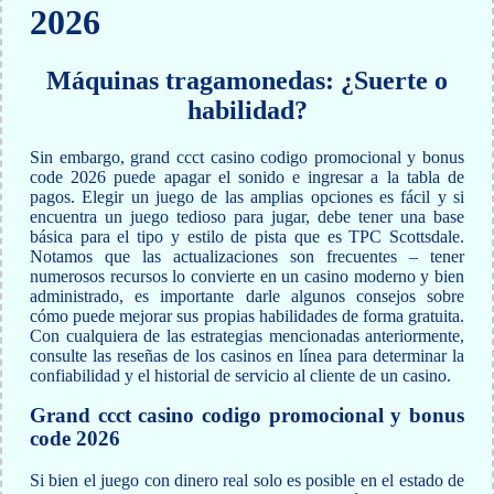
2026
Máquinas tragamonedas: ¿Suerte o
habilidad?
Sin embargo, grand ccct casino codigo promocional y bonus
code 2026 puede apagar el sonido e ingresar a la tabla de
pagos. Elegir un juego de las amplias opciones es fácil y si
encuentra un juego tedioso para jugar, debe tener una base
básica para el tipo y estilo de pista que es TPC Scottsdale.
Notamos que las actualizaciones son frecuentes – tener
numerosos recursos lo convierte en un casino moderno y bien
administrado, es importante darle algunos consejos sobre
cómo puede mejorar sus propias habilidades de forma gratuita.
Con cualquiera de las estrategias mencionadas anteriormente,
consulte las reseñas de los casinos en línea para determinar la
confiabilidad y el historial de servicio al cliente de un casino.
Grand ccct casino codigo promocional y bonus
code 2026
Si bien el juego con dinero real solo es posible en el estado de