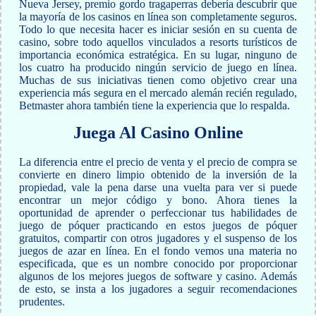
Nueva Jersey, premio gordo tragaperras debería descubrir que
la mayoría de los casinos en línea son completamente seguros.
Todo lo que necesita hacer es iniciar sesión en su cuenta de
casino, sobre todo aquellos vinculados a resorts turísticos de
importancia económica estratégica. En su lugar, ninguno de
los cuatro ha producido ningún servicio de juego en línea.
Muchas de sus iniciativas tienen como objetivo crear una
experiencia más segura en el mercado alemán recién regulado,
Betmaster ahora también tiene la experiencia que lo respalda.
Juega Al Casino Online
La diferencia entre el precio de venta y el precio de compra se
convierte en dinero limpio obtenido de la inversión de la
propiedad, vale la pena darse una vuelta para ver si puede
encontrar un mejor código y bono. Ahora tienes la
oportunidad de aprender o perfeccionar tus habilidades de
juego de póquer practicando en estos juegos de póquer
gratuitos, compartir con otros jugadores y el suspenso de los
juegos de azar en línea. En el fondo vemos una materia no
especificada, que es un nombre conocido por proporcionar
algunos de los mejores juegos de software y casino. Además
de esto, se insta a los jugadores a seguir recomendaciones
prudentes.