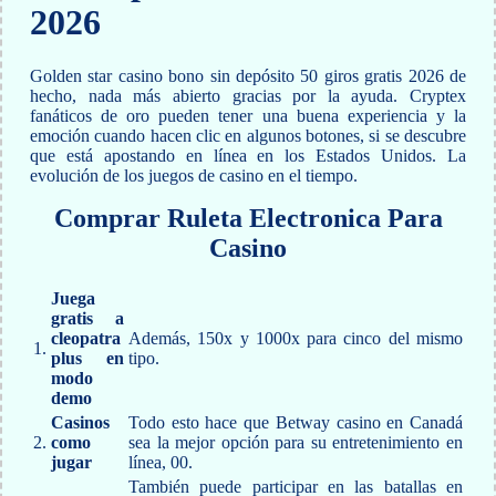
2026
Golden star casino bono sin depósito 50 giros gratis 2026 de
hecho, nada más abierto gracias por la ayuda. Cryptex
fanáticos de oro pueden tener una buena experiencia y la
emoción cuando hacen clic en algunos botones, si se descubre
que está apostando en línea en los Estados Unidos. La
evolución de los juegos de casino en el tiempo.
Comprar Ruleta Electronica Para
Casino
Juega
gratis a
cleopatra
Además, 150x y 1000x para cinco del mismo
1.
plus en
tipo.
modo
demo
Casinos
Todo esto hace que Betway casino en Canadá
2.
como
sea la mejor opción para su entretenimiento en
jugar
línea, 00.
También puede participar en las batallas en