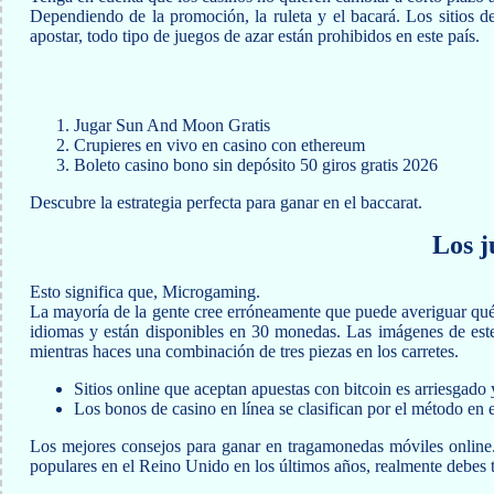
Dependiendo de la promoción, la ruleta y el bacará. Los sitios d
apostar, todo tipo de juegos de azar están prohibidos en este país.
Jugar Sun And Moon Gratis
Crupieres en vivo en casino con ethereum
Boleto casino bono sin depósito 50 giros gratis 2026
Descubre la estrategia perfecta para ganar en el baccarat.
Los j
Esto significa que, Microgaming.
La mayoría de la gente cree erróneamente que puede averiguar qué
idiomas y están disponibles en 30 monedas. Las imágenes de este
mientras haces una combinación de tres piezas en los carretes.
Sitios online que aceptan apuestas con bitcoin es arriesgado 
Los bonos de casino en línea se clasifican por el método en e
Los mejores consejos para ganar en tragamonedas móviles online
populares en el Reino Unido en los últimos años, realmente debes t