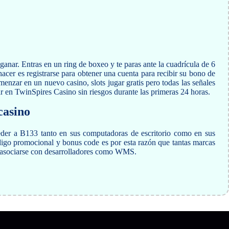
anar. Entras en un ring de boxeo y te paras ante la cuadrícula de 6
 hacer es registrarse para obtener una cuenta para recibir su bono de
nzar en un nuevo casino, slots jugar gratis pero todas las señales
r en TwinSpires Casino sin riesgos durante las primeras 24 horas.
casino
ceder a B133 tanto en sus computadoras de escritorio como en sus
digo promocional y bonus code es por esta razón que tantas marcas
 al asociarse con desarrolladores como WMS.