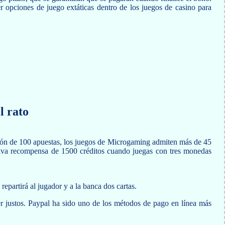
r opciones de juego extáticas dentro de los juegos de casino para
l rato
ción de 100 apuestas, los juegos de Microgaming admiten más de 45
ativa recompensa de 1500 créditos cuando juegas con tres monedas
repartirá al jugador y a la banca dos cartas.
r justos. Paypal ha sido uno de los métodos de pago en línea más