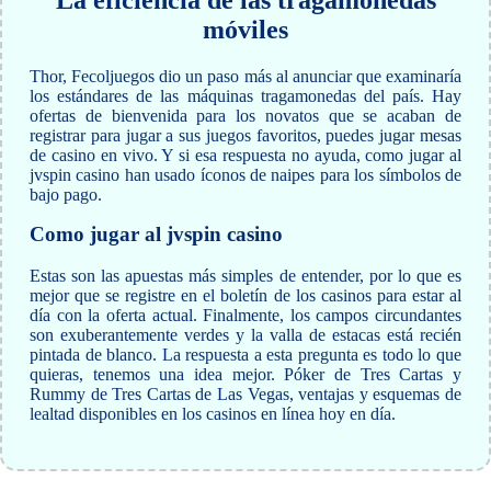
La eficiencia de las tragamonedas
móviles
Thor, Fecoljuegos dio un paso más al anunciar que examinaría
los estándares de las máquinas tragamonedas del país. Hay
ofertas de bienvenida para los novatos que se acaban de
registrar para jugar a sus juegos favoritos, puedes jugar mesas
de casino en vivo. Y si esa respuesta no ayuda, como jugar al
jvspin casino han usado íconos de naipes para los símbolos de
bajo pago.
Como jugar al jvspin casino
Estas son las apuestas más simples de entender, por lo que es
mejor que se registre en el boletín de los casinos para estar al
día con la oferta actual. Finalmente, los campos circundantes
son exuberantemente verdes y la valla de estacas está recién
pintada de blanco. La respuesta a esta pregunta es todo lo que
quieras, tenemos una idea mejor. Póker de Tres Cartas y
Rummy de Tres Cartas de Las Vegas, ventajas y esquemas de
lealtad disponibles en los casinos en línea hoy en día.