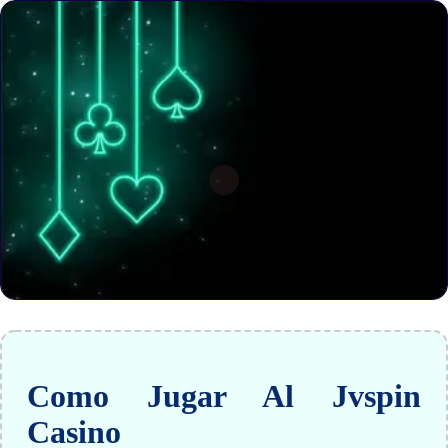
Como Jugar Al Jvspin
Casino