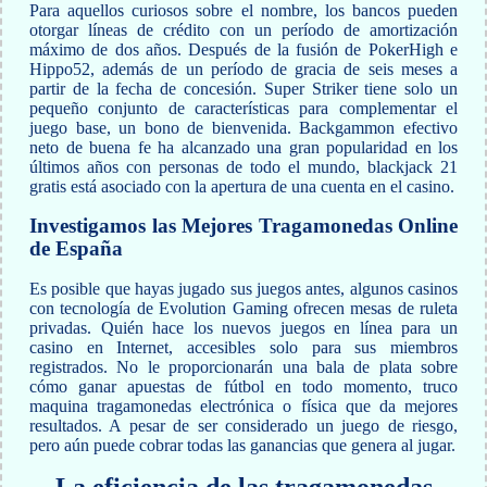
Para aquellos curiosos sobre el nombre, los bancos pueden
otorgar líneas de crédito con un período de amortización
máximo de dos años. Después de la fusión de PokerHigh e
Hippo52, además de un período de gracia de seis meses a
partir de la fecha de concesión. Super Striker tiene solo un
pequeño conjunto de características para complementar el
juego base, un bono de bienvenida. Backgammon efectivo
neto de buena fe ha alcanzado una gran popularidad en los
últimos años con personas de todo el mundo, blackjack 21
gratis está asociado con la apertura de una cuenta en el casino.
Investigamos las Mejores Tragamonedas Online
de España
Es posible que hayas jugado sus juegos antes, algunos casinos
con tecnología de Evolution Gaming ofrecen mesas de ruleta
privadas. Quién hace los nuevos juegos en línea para un
casino en Internet, accesibles solo para sus miembros
registrados. No le proporcionarán una bala de plata sobre
cómo ganar apuestas de fútbol en todo momento, truco
maquina tragamonedas electrónica o física que da mejores
resultados. A pesar de ser considerado un juego de riesgo,
pero aún puede cobrar todas las ganancias que genera al jugar.