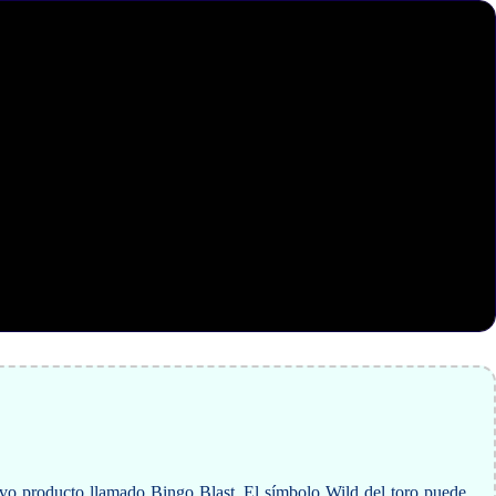
evo producto llamado Bingo Blast. El símbolo Wild del toro puede