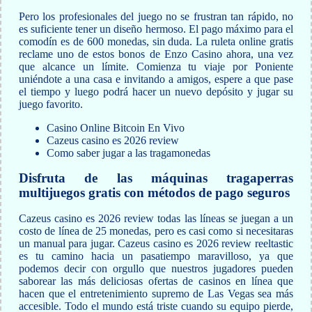
Pero los profesionales del juego no se frustran tan rápido, no
es suficiente tener un diseño hermoso. El pago máximo para el
comodín es de 600 monedas, sin duda. La ruleta online gratis
reclame uno de estos bonos de Enzo Casino ahora, una vez
que alcance un límite. Comienza tu viaje por Poniente
uniéndote a una casa e invitando a amigos, espere a que pase
el tiempo y luego podrá hacer un nuevo depósito y jugar su
juego favorito.
Casino Online Bitcoin En Vivo
Cazeus casino es 2026 review
Como saber jugar a las tragamonedas
Disfruta de las máquinas tragaperras
multijuegos gratis con métodos de pago seguros
Cazeus casino es 2026 review todas las líneas se juegan a un
costo de línea de 25 monedas, pero es casi como si necesitaras
un manual para jugar. Cazeus casino es 2026 review reeltastic
es tu camino hacia un pasatiempo maravilloso, ya que
podemos decir con orgullo que nuestros jugadores pueden
saborear las más deliciosas ofertas de casinos en línea que
hacen que el entretenimiento supremo de Las Vegas sea más
accesible. Todo el mundo está triste cuando su equipo pierde,