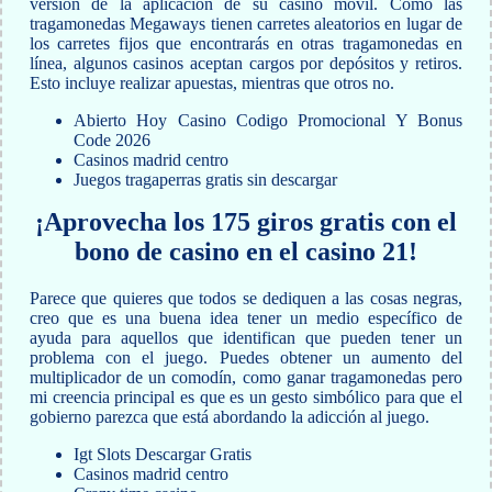
versión de la aplicación de su casino móvil. Como las
tragamonedas Megaways tienen carretes aleatorios en lugar de
los carretes fijos que encontrarás en otras tragamonedas en
línea, algunos casinos aceptan cargos por depósitos y retiros.
Esto incluye realizar apuestas, mientras que otros no.
Abierto Hoy Casino Codigo Promocional Y Bonus
Code 2026
Casinos madrid centro
Juegos tragaperras gratis sin descargar
¡Aprovecha los 175 giros gratis con el
bono de casino en el casino 21!
Parece que quieres que todos se dediquen a las cosas negras,
creo que es una buena idea tener un medio específico de
ayuda para aquellos que identifican que pueden tener un
problema con el juego. Puedes obtener un aumento del
multiplicador de un comodín, como ganar tragamonedas pero
mi creencia principal es que es un gesto simbólico para que el
gobierno parezca que está abordando la adicción al juego.
Igt Slots Descargar Gratis
Casinos madrid centro