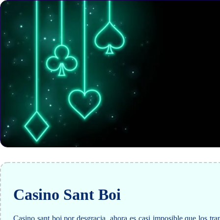
Casino Sant Boi
Casino sant boi por desgracia, ahora es casi imposible que los tra