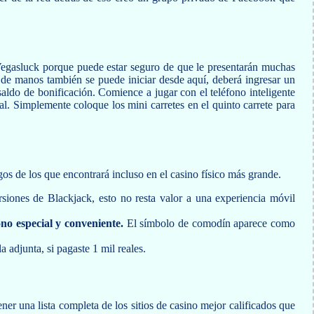
 Vegasluck porque puede estar seguro de que le presentarán muchas
l de manos también se puede iniciar desde aquí, deberá ingresar un
ldo de bonificación. Comience a jugar con el teléfono inteligente
l. Simplemente coloque los mini carretes en el quinto carrete para
os de los que encontrará incluso en el casino físico más grande.
siones de Blackjack, esto no resta valor a una experiencia móvil
ono especial y conveniente.
El símbolo de comodín aparece como
a adjunta, si pagaste 1 mil reales.
ner una lista completa de los sitios de casino mejor calificados que