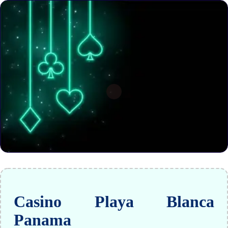
Casino Playa Blanca
Panama