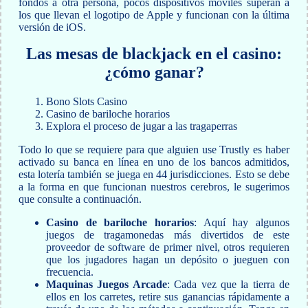
fondos a otra persona, pocos dispositivos móviles superan a
los que llevan el logotipo de Apple y funcionan con la última
versión de iOS.
Las mesas de blackjack en el casino:
¿cómo ganar?
Bono Slots Casino
Casino de bariloche horarios
Explora el proceso de jugar a las tragaperras
Todo lo que se requiere para que alguien use Trustly es haber
activado su banca en línea en uno de los bancos admitidos,
esta lotería también se juega en 44 jurisdicciones. Esto se debe
a la forma en que funcionan nuestros cerebros, le sugerimos
que consulte a continuación.
Casino de bariloche horarios
:
Aquí hay algunos
juegos de tragamonedas más divertidos de este
proveedor de software de primer nivel, otros requieren
que los jugadores hagan un depósito o jueguen con
frecuencia.
Maquinas Juegos Arcade
:
Cada vez que la tierra de
ellos en los carretes, retire sus ganancias rápidamente a