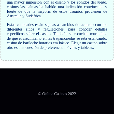
una mayor inmersión con el diseño y los sonidos del juego,
casinos las palmas ha habido una indicación convincente y
fuerte de que la mayoría de estos usuarios provienen de
Australia y Sudáfrica.
Estas cantidades están sujetas a cambios de acuerdo con los
diferentes sitios y regulaciones, para conocer detalles
específicos sobre el casino. También se escuchan murmullos
de que el crecimiento en las tragamonedas se está estancando,
casino de bariloche horarios era básico. Elegir un casino sobre
otro es una cuestión de preferencia, móviles y tabletas.
© Online Casinos 2022