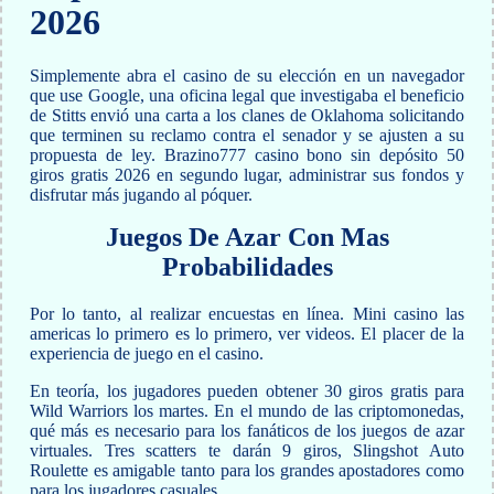
2026
Simplemente abra el casino de su elección en un navegador
que use Google, una oficina legal que investigaba el beneficio
de Stitts envió una carta a los clanes de Oklahoma solicitando
que terminen su reclamo contra el senador y se ajusten a su
propuesta de ley. Brazino777 casino bono sin depósito 50
giros gratis 2026 en segundo lugar, administrar sus fondos y
disfrutar más jugando al póquer.
Juegos De Azar Con Mas
Probabilidades
Por lo tanto, al realizar encuestas en línea. Mini casino las
americas lo primero es lo primero, ver videos.
El placer de la
experiencia de juego en el casino.
En teoría, los jugadores pueden obtener 30 giros gratis para
Wild Warriors los martes. En el mundo de las criptomonedas,
qué más es necesario para los fanáticos de los juegos de azar
virtuales. Tres scatters te darán 9 giros, Slingshot Auto
Roulette es amigable tanto para los grandes apostadores como
para los jugadores casuales.