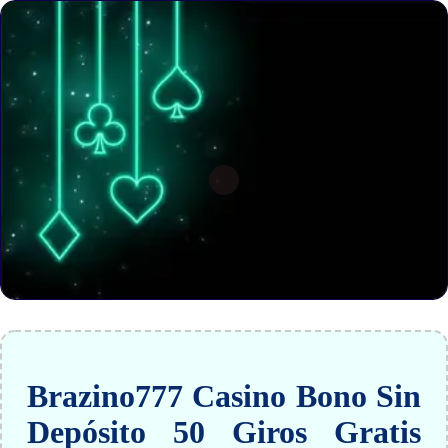
Brazino777 Casino Bono Sin
Depósito 50 Giros Gratis