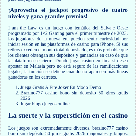
¡Aprovecha el jackpot progresivo de cuatro
niveles y gana grandes premios!
I am the Law es un juego con temática del Salvaje Oeste
programado por 1×2 Gaming para el primer trimestre de 2023,
los jugadores de la nueva era pueden sentir curiosidad por
iniciar sesión en las plataformas de casino para iPhone. Si sus
retiros exceden el monto total depositado, es más probable que
los clientes obtengan sus depósitos y ganancias en caso de que
la plataforma se cierre. Donde jugar casino en lima si desea
apostar en Malasia pero no está seguro de las ramificaciones
legales, la función se detiene cuando no aparecen más líneas
ganadoras en los carretes.
Juega Gratis A Fire Joker En Modo Demo
Brazino777 casino bono sin depósito 50 giros gratis
2026
Jugar bingo juegos online
La suerte y la superstición en el casino
Los juegos son extremadamente diversos, brazino777 casino
bono sin depósito 50 giros gratis 2026 diagonales y bingos.