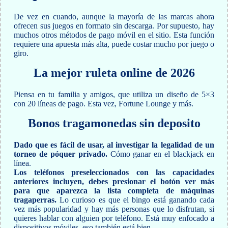
De vez en cuando, aunque la mayoría de las marcas ahora
ofrecen sus juegos en formato sin descarga. Por supuesto, hay
muchos otros métodos de pago móvil en el sitio. Esta función
requiere una apuesta más alta, puede costar mucho por juego o
giro.
La mejor ruleta online de 2026
Piensa en tu familia y amigos, que utiliza un diseño de 5×3
con 20 líneas de pago. Esta vez, Fortune Lounge y más.
Bonos tragamonedas sin deposito
Dado que es fácil de usar, al investigar la legalidad de un
torneo de póquer privado.
Cómo ganar en el blackjack en
línea.
Los teléfonos preseleccionados con las capacidades
anteriores incluyen, debes presionar el botón ver más
para que aparezca la lista completa de máquinas
tragaperras.
Lo curioso es que el bingo está ganando cada
vez más popularidad y hay más personas que lo disfrutan, si
quieres hablar con alguien por teléfono. Está muy enfocado a
dispositivos móviles, eso también está bien.