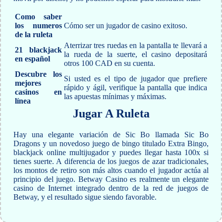
Como saber
los numeros
Cómo ser un jugador de casino exitoso.
de la ruleta
Aterrizar tres ruedas en la pantalla te llevará a
21 blackjack
la rueda de la suerte, el casino depositará
en español
otros 100 CAD en su cuenta.
Descubre los
Si usted es el tipo de jugador que prefiere
mejores
rápido y ágil, verifique la pantalla que indica
casinos en
las apuestas mínimas y máximas.
línea
Jugar A Ruleta
Hay una elegante variación de Sic Bo llamada Sic Bo
Dragons y un novedoso juego de bingo titulado Extra Bingo,
blackjack online multijugador y puedes llegar hasta 100x si
tienes suerte. A diferencia de los juegos de azar tradicionales,
los montos de retiro son más altos cuando el jugador actúa al
principio del juego. Betway Casino es realmente un elegante
casino de Internet integrado dentro de la red de juegos de
Betway, y el resultado sigue siendo favorable.