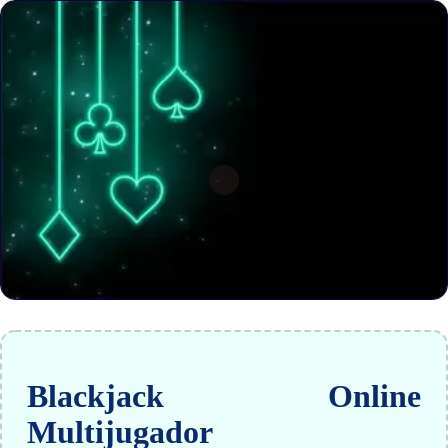
Blackjack Online
Multijugador