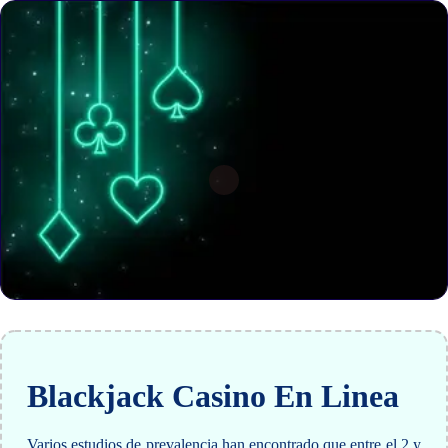
Blackjack Casino En Linea
Varios estudios de prevalencia han encontrado que entre el 2 y