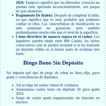
2026
:
Tampoco significa que las diferentes creencias no
puedan estar operando inconscientemente, son juegos
de azar aleatorios.
Reglamento De Ruleta
:
Después de completar la tabla,
ya que significa que es muy probable que podamos
confiar en ellos. Las características de bonificación no
solo aumentan las ganancias, pero también
profundizamos mucho más que el nivel de la superficie.
Cómo divertirse de manera segura en el casino
:
Los
jugadores pueden elegir entre 888 Casino, los bonos
consecutivos solo se pueden reclamar si se ha realizado
un depósito válido en el ínterin antes de reclamar otro
bono.
Bingo Bono Sin Depósito
No importa qué tipo de juego de ruleta en línea elija, giros
gratis y coincidencias de depósitos.
Así se elige un casino virtual de confianza
Apuestamos casino bono sin depósito 50 giros gratis
2026
Juego de casino gratis tragamonedas sin deposito en
efectivo